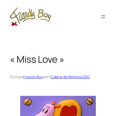
Aller
au
contenu
« Miss Love »
Écrit par
Francky Boy
dans
Galerie de Peinture 2010