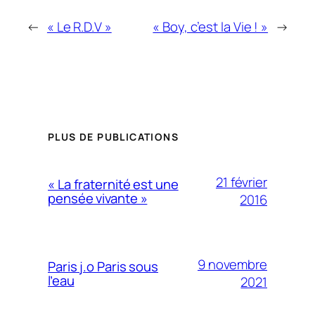
←
« Le R.D.V »
« Boy, c’est la Vie ! »
→
PLUS DE PUBLICATIONS
21 février
« La fraternité est une
pensée vivante »
2016
9 novembre
Paris j.o Paris sous
l’eau
2021