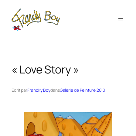
Aller
au
contenu
« Love Story »
Écrit par
Francky Boy
dans
Galerie de Peinture 2010