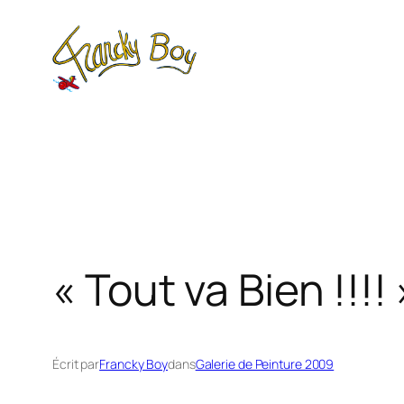
Aller
au
contenu
« Tout va Bien !!!! 
Écrit par
Francky Boy
dans
Galerie de Peinture 2009