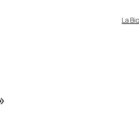
La Bi
»