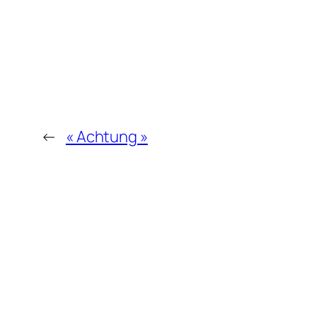
←
« Achtung »