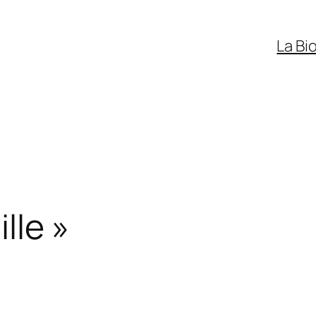
La Bi
lle »