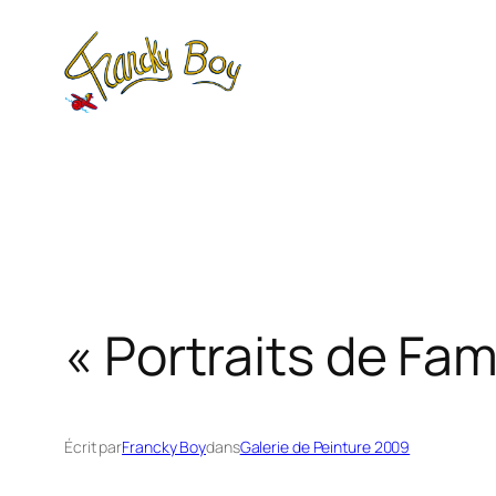
Aller
au
contenu
« Portraits de Fami
Écrit par
Francky Boy
dans
Galerie de Peinture 2009