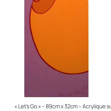
« Let’s Go » – 89cm x 32cm – Acrylique su