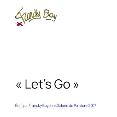
Aller
au
contenu
« Let’s Go »
Écrit par
Francky Boy
dans
Galerie de Peinture 2007