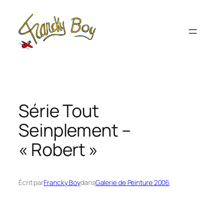
Aller
au
contenu
Série Tout
Seinplement –
« Robert »
Écrit par
Francky Boy
dans
Galerie de Peinture 2006