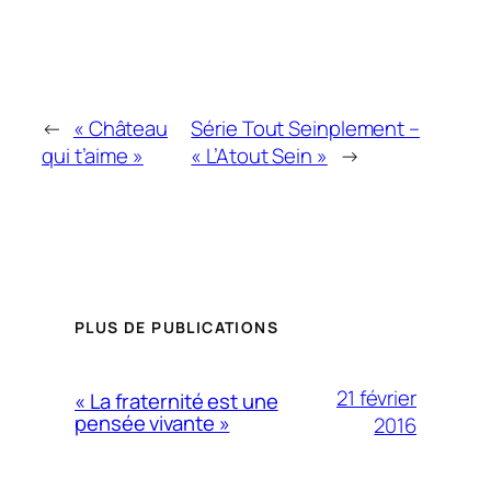
←
« Château
Série Tout Seinplement –
qui t’aime »
« L’Atout Sein »
→
PLUS DE PUBLICATIONS
21 février
« La fraternité est une
pensée vivante »
2016