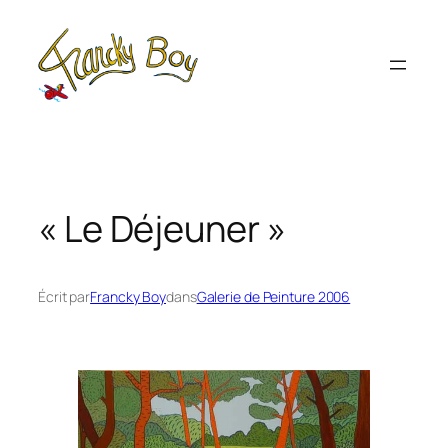
Aller
au
contenu
« Le Déjeuner »
Écrit par
Francky Boy
dans
Galerie de Peinture 2006