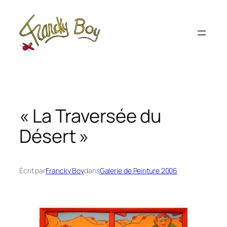
Aller
au
contenu
« La Traversée du
Désert »
Écrit par
Francky Boy
dans
Galerie de Peinture 2006