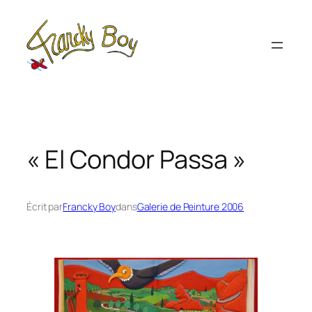
Aller
au
contenu
« El Condor Passa »
Écrit par
Francky Boy
dans
Galerie de Peinture 2006