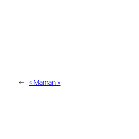
←
« Maman »