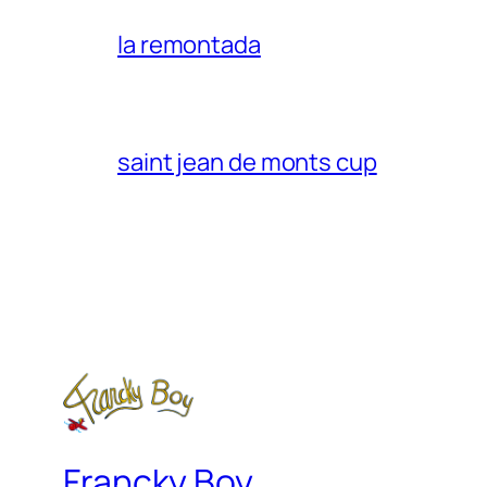
la remontada
saint jean de monts cup
Francky Boy