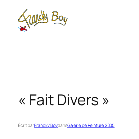
Aller
au
contenu
« Fait Divers »
Écrit par
Francky Boy
dans
Galerie de Peinture 2005