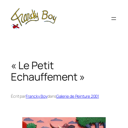
Aller
au
contenu
« Le Petit
Echauffement »
Écrit par
Francky Boy
dans
Galerie de Peinture 2001