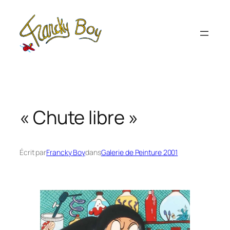
Aller
au
contenu
« Chute libre »
Écrit par
Francky Boy
dans
Galerie de Peinture 2001