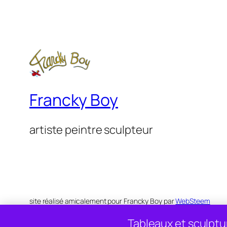
Francky Boy
artiste peintre sculpteur
site réalisé amicalement pour Francky Boy par
WebSteem
Tableaux et sculptur