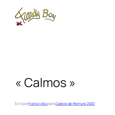
Aller
au
contenu
« Calmos »
Écrit par
Francky Boy
dans
Galerie de Peinture 2000