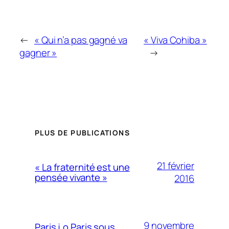
←
« Qui n’a pas gagné va
« Viva Cohiba »
gagner »
→
PLUS DE PUBLICATIONS
21 février
« La fraternité est une
pensée vivante »
2016
9 novembre
Paris j.o Paris sous