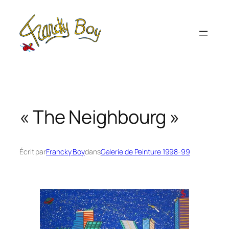
Aller
au
contenu
« The Neighbourg »
Écrit par
Francky Boy
dans
Galerie de Peinture 1998-99