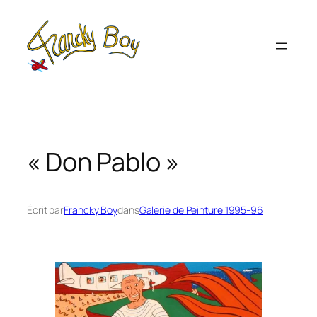
Aller
au
contenu
« Don Pablo »
Écrit par
Francky Boy
dans
Galerie de Peinture 1995-96