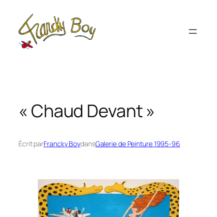
Aller
au
contenu
« Chaud Devant »
Écrit par
Francky Boy
dans
Galerie de Peinture 1995-96