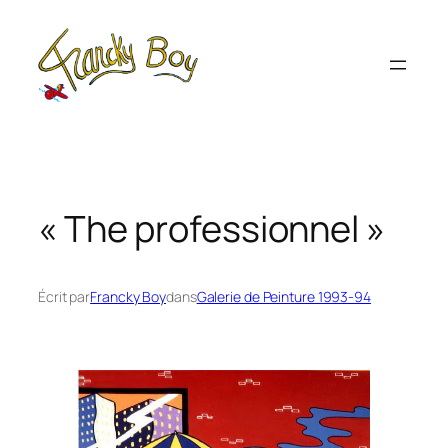
Aller
au
contenu
« The professionnel »
Écrit par
Francky Boy
dans
Galerie de Peinture 1993-94