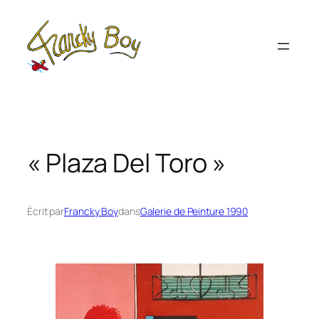
Aller
au
contenu
« Plaza Del Toro »
Écrit par
Francky Boy
dans
Galerie de Peinture 1990