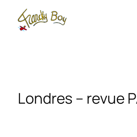
Aller
au
contenu
Londres – revue 