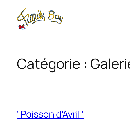
Aller
au
contenu
Catégorie :
Galeri
‘ Poisson d’Avril ‘